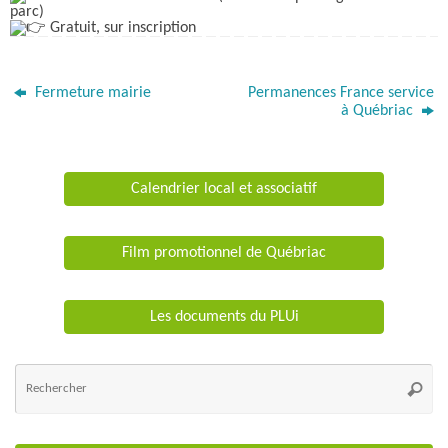
parc)
Gratuit, sur inscription
Fermeture mairie
Permanences France service
à Québriac
Calendrier local et associatif
Film promotionnel de Québriac
Les documents du PLUi
Re
po
Reche
: