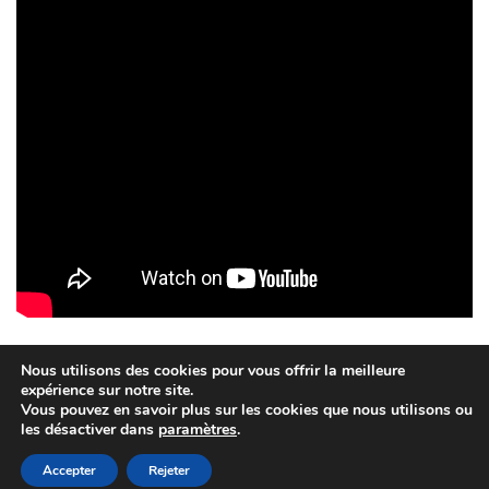
Nous utilisons des cookies pour vous offrir la meilleure
expérience sur notre site.
Vous pouvez en savoir plus sur les cookies que nous utilisons ou
Création QUEBRIAC - 2015
les désactiver dans
paramètres
.
Politique de confidentialité
Mentions légales et crédits
Accepter
Rejeter
Facebook
Fièrement propulsé par
Tempera
&
WordPress.