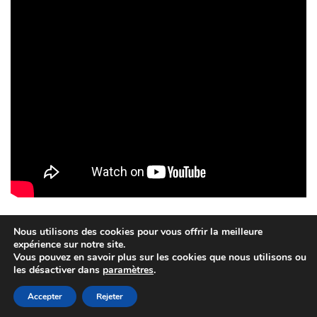
Nous utilisons des cookies pour vous offrir la meilleure
expérience sur notre site.
Vous pouvez en savoir plus sur les cookies que nous utilisons ou
Création QUEBRIAC - 2015
les désactiver dans
paramètres
.
Politique de confidentialité
Mentions légales et crédits
Accepter
Rejeter
Facebook
Fièrement propulsé par
Tempera
&
WordPress.