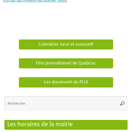
Circuit du Moulin du Rocher teint
Calendrier local et associatif
Film promotionnel de Québriac
Les documents du PLUi
Re
po
Reche
:
Les horaires de la mairie