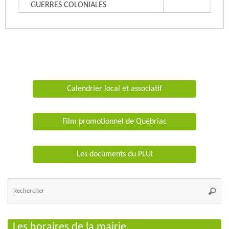
GUERRES COLONIALES
Calendrier local et associatif
Film promotionnel de Québriac
Les documents du PLUi
Re
po
Reche
:
Les horaires de la mairie