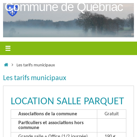
Passer
Commune de Québriac
au
contenu
Accueil
Les tarifs municipaux
Les tarifs municipaux
LOCATION SALLE PARQUET
Associations de la commune
Gratuit
Particuliers et associations hors
commune
Grande salle + Office (1/2 journée)
190 €