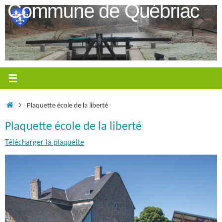
Passer
Commune de Québriac
au
contenu
Accueil
Plaquette école de la liberté
Plaquette école de la liberté
Télécharger la plaquette