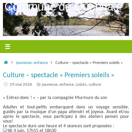
Passer
Commune de Québriac
au
contenu
Accueil
jeunesse, enfance
Culture – spectacle « Premiers soleils »
Culture – spectacle « Premiers soleils »
29 mai 2026
jeunesse, enfance
,
Loisirs, culture
« Entrez-donc ! » – par la compagnie Murmure du son
Adultes et tout-petits embarquent dans un voyage sensible,
guidés par la musique d’un papa attendri et joyeux. Avant et/ou
après le spectacle, vous participez à des ateliers pensés pour
vous!
Le spectacle dure une heure et 4 séances sont proposées :
4 juin, 17h15 et 18h30