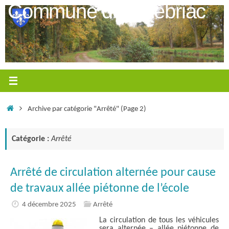
Passer
Commune de Québriac
au
contenu
Accueil
Archive par catégorie "Arrêté"
(Page 2)
Catégorie :
Arrêté
Arrêté de circulation alternée pour cause
de travaux allée piétonne de l’école
4 décembre 2025
Arrêté
La circulation de tous les véhicules
sera alternée – allée piétonne de