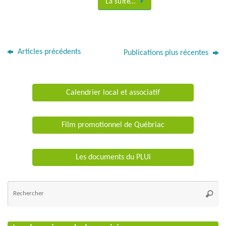
La suite…
Articles précédents
Publications plus récentes
Calendrier local et associatif
Film promotionnel de Québriac
Les documents du PLUi
Re
po
Reche
: