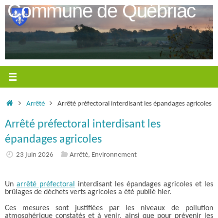
Passer
Commune de Québriac
au
contenu
Accueil
Arrêté
Arrêté préfectoral interdisant les épandages agricoles
Arrêté préfectoral interdisant les
épandages agricoles
23 juin 2026
Arrêté
,
Environnement
Un
arrêté préfectoral
interdisant les épandages agricoles et les
brûlages de déchets verts agricoles a été publié hier.
Ces mesures sont justifiées par les niveaux de pollution
atmosphérique constatés et à venir, ainsi que pour prévenir les