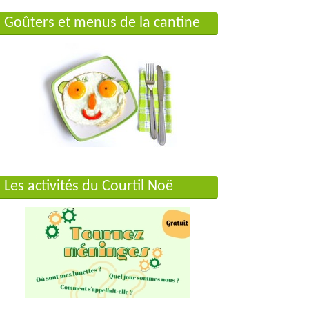
Goûters et menus de la cantine
Les activités du Courtil Noë