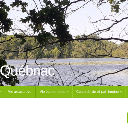
Québriac
Vie associative
Vie économique
Cadre de vie et patrimoine