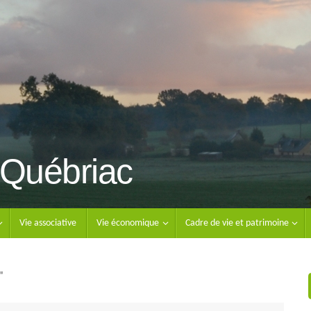
Québriac
Vie associative
Vie économique
Cadre de vie et patrimoine
"