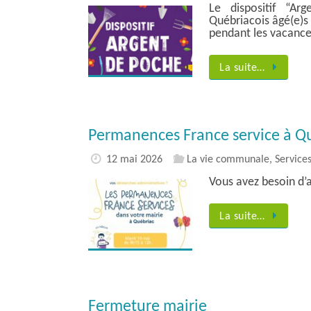
Le dispositif “A
Québriacois âgé(e)s
pendant les vacance
La suite…
Permanences France service à Q
12 mai 2026
La vie communale
,
Services
Vous avez besoin d’
La suite…
Fermeture mairie