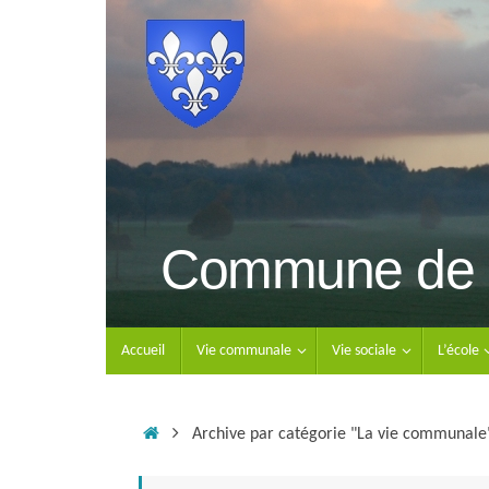
Passer
au
contenu
Commune de 
Passer
Accueil
Vie communale
Vie sociale
L’école
au
contenu
Accueil
Archive par catégorie "La vie communale