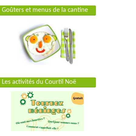
Goûters et menus de la cantine
Les activités du Courtil Noë