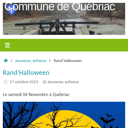
Passer
Commune de Québriac
au
contenu
Accueil
jeunesse, enfance
Rand’Halloween
Rand’Halloween
17 octobre 2023
jeunesse, enfance
Le samedi 04 Novembre à Québriac