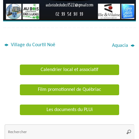
Village du Courtil Noë
Aquacia
Calendrier local et associatif
Film promotionnel de Québriac
Les documents du PLUi
Re
po
Reche
: