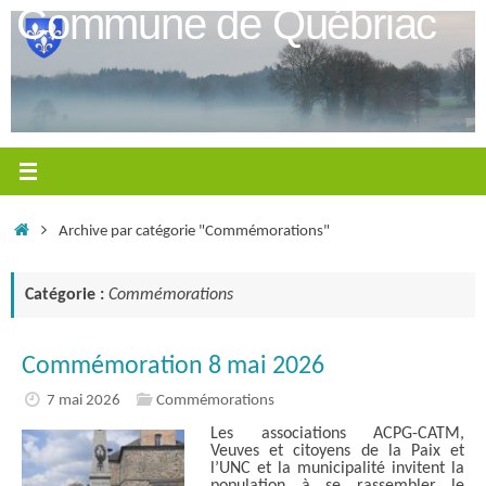
Passer
Commune de Québriac
au
contenu
Accueil
Archive par catégorie "Commémorations"
Catégorie :
Commémorations
Commémoration 8 mai 2026
7 mai 2026
Commémorations
Les associations ACPG-CATM,
Veuves et citoyens de la Paix et
l’UNC et la municipalité invitent la
population à se rassembler le